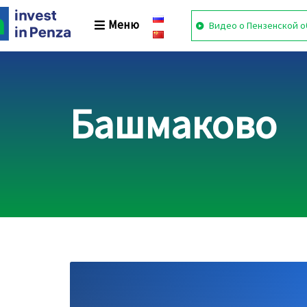
Skip
Skip
links
to
Меню
Видео о Пензенской о
primary
navigation
Skip
to
content
Башмаково