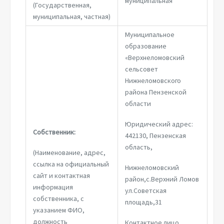
муниципальная
(Государственная,
муниципальная, частная)
Муниципальное
образование
«Верхнеломовский
сельсовет
Нижнеломовского
района Пензенской
области
Юридический адрес:
Собственник:
442130, Пензенская
область,
(Наименование, адрес,
ссылка на официальный
Нижнеломовский
сайт и контактная
район,с.Верхний Ломов
информация
ул.Советская
собственника, с
площадь,31
указанием ФИО,
должность
Контактное лицо