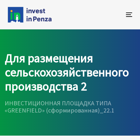
Skip
Skip
links
to
primary
Tog
navigation
navi
Skip
to
content
Для размещения
сельскохозяйственного
производства 2
ИНВЕСТИЦИОННАЯ ПЛОЩАДКА ТИПА
«GREENFIELD» (сформированная)_22.1