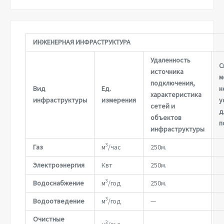
ИНЖЕНЕРНАЯ ИНФРАСТРУКТУРА
Удаленность
С
источника
м
подключения,
Вид
Ед.
н
характеристика
инфраструктуры
измерения
у
сетей и
д
объектов
п
инфраструктуры
3
Газ
м
/час
250м.
Электроэнергия
Квт
250м.
3
Водоснабжение
м
/год
250м.
3
Водоотведение
м
/год
—
Очистные
3