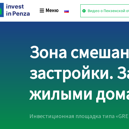
Skip
Skip
links
to
Меню
Видео о Пензенской о
primary
navigation
Skip
to
content
Зона смешан
застройки. 
жилыми дома
Инвестиционная площадка типа «GRE