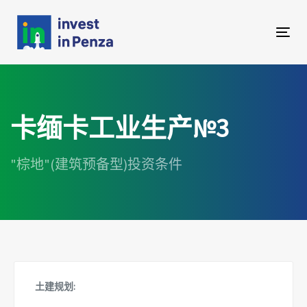
跳
跳
过
到
链
内
Tog
接
容
navi
卡缅卡工业生产№3
"棕地"(建筑预备型)投资条件
土建规划: