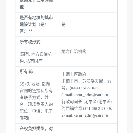
型
是否有地块的城市
建设计划
（是/
是
否）
**
所有权形式:
地方自治机构
(国有, 地方自治机
构, 私有财产)
所有者:
卡缅卡区政府
卡缅卡市，苏沃洛夫街，33
(名称, 地址, 指向
号，(8-84156) 2-18-68
官网的链接及所有
E-mail: kamr_adm@sura.ru
者联系方式，姓
行政司司长 -尤尔金•谢尔盖•
名，现场负责人的
约西福维奇 (841-56) 2-19-49,
职位，电话，电子
E-mail: kamr_adm@sura.ru
邮箱)
产权负担类型，对