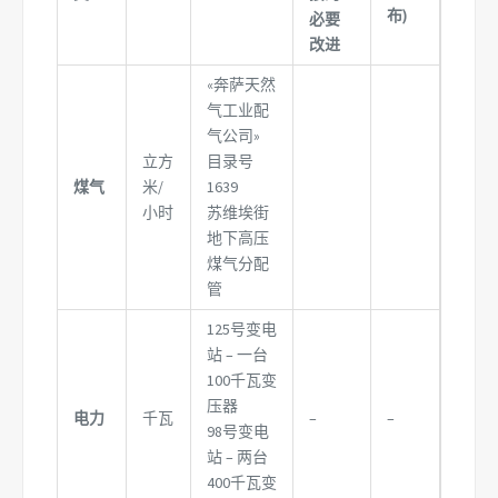
布)
必要
改进
«奔萨天然
气工业配
气公司»
立方
目录号
煤气
米/
1639
小时
苏维埃街
地下高压
煤气分配
管
125号变电
站 – 一台
100千瓦变
压器
电力
千瓦
–
–
98号变电
站 – 两台
400千瓦变