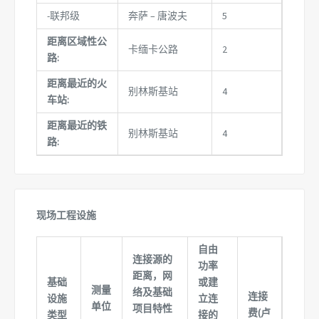
-联邦级
奔萨 – 唐波夫
5
距离区域性公
卡缅卡公路
2
路:
距离最近的火
别林斯基站
4
车站:
距离最近的铁
别林斯基站
4
路:
现场工程设施
自由
连接源的
功率
距离，网
基础
或建
测量
络及基础
连接
设施
立连
单位
项目特性
费(卢
类型
接的