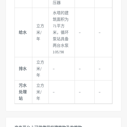
压器
水塔的建
筑面积为
立方
71平方
给水
米/
米，循环
–
–
年
泵站具备
两台水泵
105/98
立方
排水
米/
–
–
–
年
污水
立方
处理
米/
–
–
–
站
年