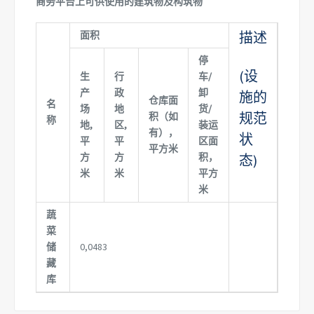
商务平台上可供使用的建筑物及构筑物
面积
描述
停
(设
生
行
车/
产
政
卸
施的
仓库面
名
场
地
货/
规范
积（如
称
地,
区,
装运
有），
状
平
平
区面
平方米
方
方
积，
态)
米
米
平方
米
蔬
菜
储
0,0483
藏
库