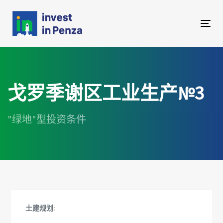
跳
跳
过
到
链
内
Tog
接
容
navi
戈罗季谢区工业生产№3
"绿地"型投资条件
土建规划: