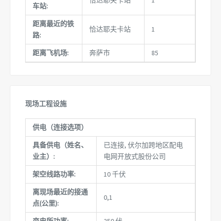
车站:
距离最近的铁
恰达耶夫卡站
1
路:
距离飞机场:
奔萨市
85
现场工程设施
供电（连接选项）
具备供电（姓名、
已连接, 伏尔加跨地区配电
业主）:
电网开放式股份公司
架空线路功率:
10 千伏
离现场最近的接通
0,1
点(公里):