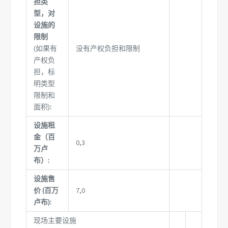
担类
型，对
设施的
限制
(如果有
没有产权负担和限制
产权负
担，标
明类型
限制和
面积)
:
设施租
金（百
0,3
万卢
布）:
设施售
价 (百万
7,0
卢布):
现场主要设施