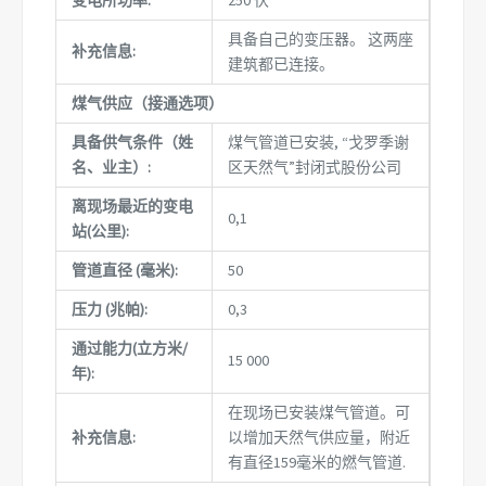
变电所功率:
250 伏
具备自己的变压器。 这两座
补充信息:
建筑都已连接。
煤气供应（接通选项）
具备供气条件（姓
煤气管道已安装, “戈罗季谢
名、业主）:
区天然气”封闭式股份公司
离现场最近的变电
0,1
站(公里):
管道直径 (毫米):
50
压力 (兆帕):
0,3
通过能力(立方米/
15 000
年):
在现场已安装煤气管道。可
补充信息:
以增加天然气供应量，附近
有直径159毫米的燃气管道.