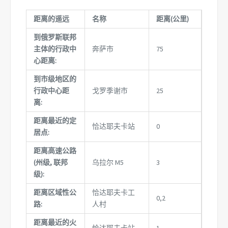
距离的遥远
名称
距离(公里)
到俄罗斯联邦
主体的行政中
奔萨市
75
心距离:
到市级地区的
行政中心距
戈罗季谢市
25
离:
距离最近的定
恰达耶夫卡站
0
居点:
距离高速公路
(州级, 联邦
乌拉尔 М5
3
级):
距离区域性公
恰达耶夫卡工
0,2
路:
人村
距离最近的火
恰达耶夫卡站
1