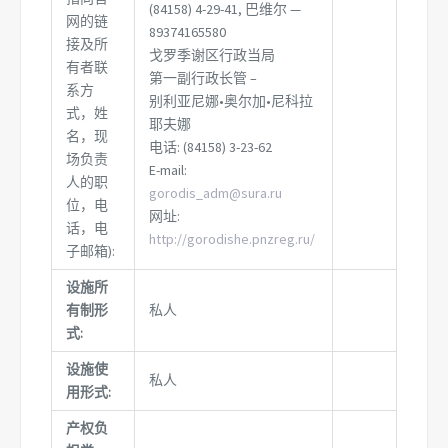
(84158) 4-29-41, 巴维尔 —
网的链
89374165580
接及所
戈罗季谢区行政当局
有者联
第一副行政长管 –
系方
别利亚尼娜•奥尔加•尼科拉
式，姓
耶夫娜
名，现
电话: (84158) 3-23-62
场负责
E-mail:
人的职
gorodis_adm@sura.ru
位，电
网址:
话，电
http://gorodishe.pnzreg.ru/
子邮箱):
设施所
有制形
私人
式:
设施使
私人
用形式:
产权负