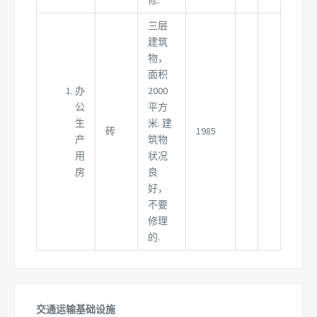
三层
建筑
物，
面积
办
2000
公
平方
生
米. 建
砖
1985
产
筑物
用
状况
房
良
好，
不要
修理
的.
交通运输基础设施