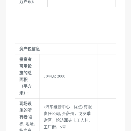
万卢布):
资产包信息
投资者
可用设
施的总
5044,6; 2000
面积
（平方
米）:
现场设
«汽车维修中心 – 优点»有限
施的所
责任公司, 奔萨州，戈罗季
有者
(名
谢区，恰达耶夫卡工人村,
称, 地址,
工厂街，5号
指向官