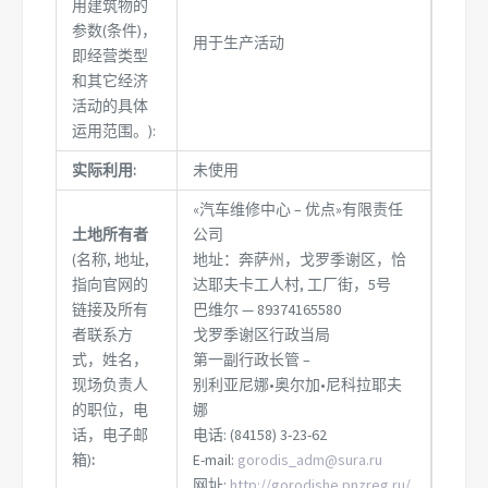
用建筑物的
参数(条件)，
用于生产活动
即经营类型
和其它经济
活动的具体
运用范围。):
实际利用:
未使用
«汽车维修中心 – 优点»有限责任
土地所有者
公司
(名称, 地址,
地址：奔萨州，戈罗季谢区，恰
指向官网的
达耶夫卡工人村, 工厂街，5号
链接及所有
巴维尔 — 89374165580
者联系方
戈罗季谢区行政当局
式，姓名，
第一副行政长管 –
现场负责人
别利亚尼娜•奥尔加•尼科拉耶夫
的职位，电
娜
话，电子邮
电话: (84158) 3-23-62
箱)
:
E-mail:
gorodis_adm@sura.ru
网址:
http://gorodishe.pnzreg.ru/