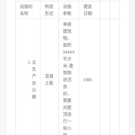
设施的
构造
设施
建造
名称
形式
参数
日期:
单层
建筑
物，
面积
5044.6
平方
主
米. 建
生
筑物
产
混凝
状况
1985
办
土板
良
公
好，
楼
需要
对屋
顶进
行一
些小
修.