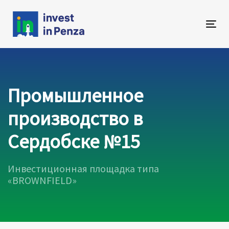
Skip
Skip
links
to
primary
Tog
navigation
navi
Skip
to
content
Промышленное
производство в
Сердобске №15
Инвестиционная площадка типа
«BROWNFIELD»