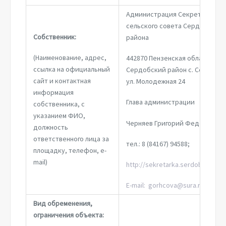
Администрация Секретарского
сельского совета Сердобского
Собственник:
района
(Наименование, адрес,
442870 Пензенская область
ссылка на официальный
Сердобский район с. Секретар
сайт и контактная
ул. Молодежная 24
информация
Глава администрации
собственника, с
указанием ФИО,
Черняев Григорий Федорович
должность
ответственного лица за
тел.: 8 (84167) 94588;
площадку, телефон, e-
mail)
http://sekretarka.serdobsk.pnzr
E-mail: gorhcova@sura.ru
Вид обременения,
ограничения объекта: