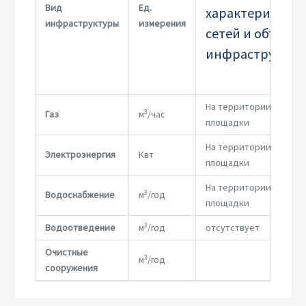
Вид
Ед.
характеристика
инфраструктуры
измерения
сетей и объекто
инфраструктур
На территории
3
Газ
м
/час
площадки
На территории
Электроэнергия
Квт
площадки
На территории
3
Водоснабжение
м
/год
площадки
3
Водоотведение
м
/год
отсутствует
Очистные
3
м
/год
сооружения