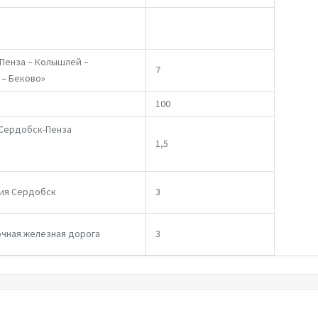
 Пенза – Колышлей –
7
– Беково»
100
Сердобск-Пенза
1,5
ция Сердобск
3
чная железная дорога
3