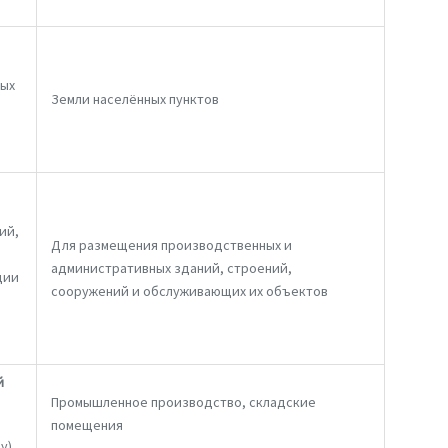
ных
Земли населённых пунктов
ий,
Для размещения производственных и
административных зданий, строений,
ции
сооружений и обслуживающих их объектов
й
Промышленное производство, складские
помещения
у)