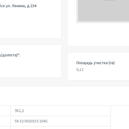
к ул. Ленина, д.234
/долгота)*:
Площадь участка (га):
0,12
952,2
58:32:0020315:2042