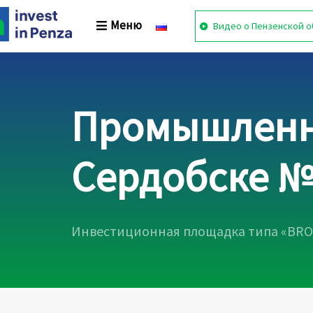
Skip
Skip
links
to
Меню
Видео о Пензенской о
primary
navigation
Skip
to
content
Промышленно
Сердобске №
Инвестиционная площадка типа «BR