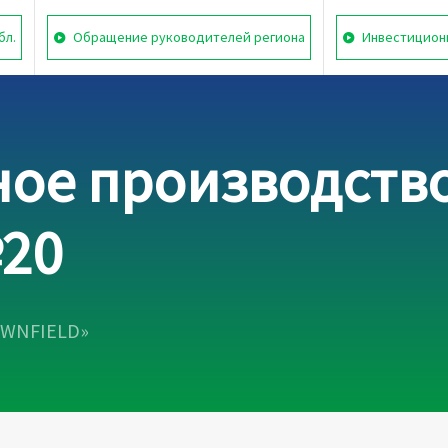
бл.
Обращение руководителей региона
Инвестицион
е производство
20
OWNFIELD»