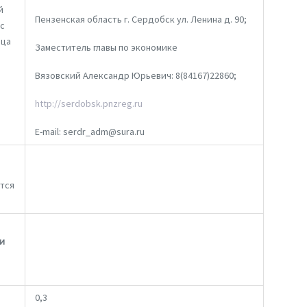
й
Пензенская область г. Сердобск ул. Ленина д. 90;
 с
ица
Заместитель главы по экономике
Вязовский Александр Юрьевич: 8(84167)22860;
http://serdobsk.pnzreg.ru
E-mail: serdr_adm@sura.ru
ется
и
0,3