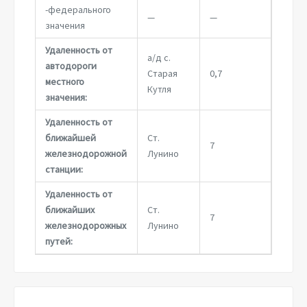
-федерального
—
—
значения
Удаленность от
а/д с.
автодороги
Старая
0,7
местного
Кутля
значения:
Удаленность от
ближайшей
Ст.
7
железнодорожной
Лунино
станции:
Удаленность от
ближайших
Ст.
7
железнодорожных
Лунино
путей: