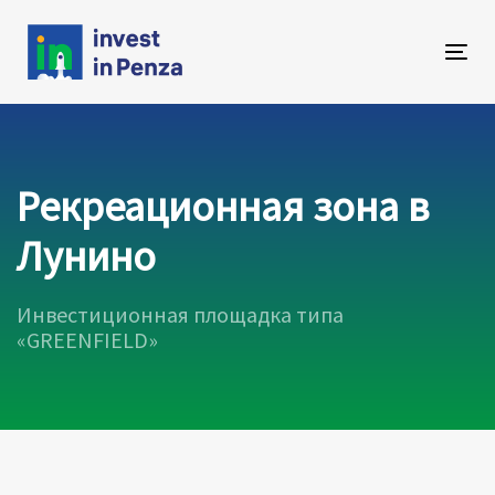
Skip
Skip
links
to
primary
Tog
navigation
navi
Skip
to
content
Рекреационная зона в
Лунино
Инвестиционная площадка типа
«GREENFIELD»