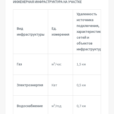
ИНЖЕНЕРНАЯ ИНФРАСТРУКТУРА НА УЧАСТКЕ
Удаленность
С
источника
м
подключения,
Вид
Ед.
н
характеристика
инфраструктуры
измерения
у
сетей и
д
объектов
п
инфраструктуры
3
Газ
м
/час
1,5 км
5
Электроэнергия
Квт
0,5 км
4
И
3
Водоснабжение
м
/год
0,7 км
в
б