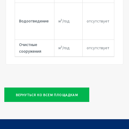
И
в
3
Водоотведение
м
/год
отсутствует
р
с
я
Очистные
3
м
/год
отсутствует
сооружения
ВЕРНУТЬСЯ КО ВСЕМ ПЛОЩАДКАМ