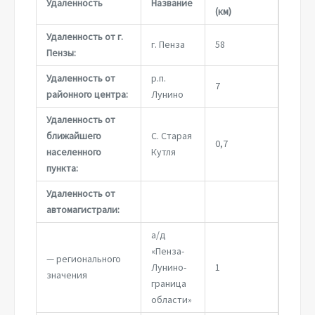
Удаленность
Название
(км)
Удаленность от г.
г. Пенза
58
Пензы:
Удаленность от
р.п.
7
районного центра:
Лунино
Удаленность от
ближайшего
С. Старая
0,7
населенного
Кутля
пункта:
Удаленность от
автомагистрали:
а/д
«Пенза-
— регионального
Лунино-
1
значения
граница
области»