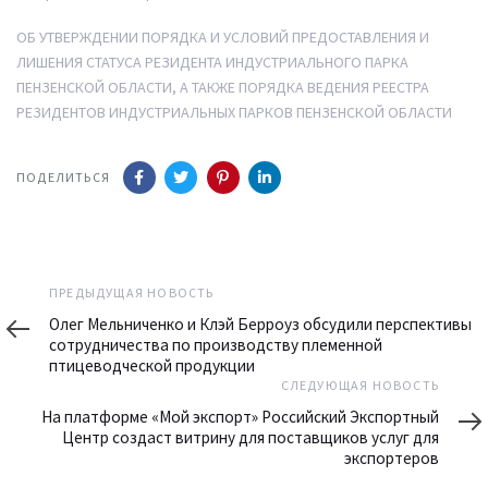
ОБ УТВЕРЖДЕНИИ ПОРЯДКА И УСЛОВИЙ ПРЕДОСТАВЛЕНИЯ И
ЛИШЕНИЯ СТАТУСА РЕЗИДЕНТА ИНДУСТРИАЛЬНОГО ПАРКА
ПЕНЗЕНСКОЙ ОБЛАСТИ, А ТАКЖЕ ПОРЯДКА ВЕДЕНИЯ РЕЕСТРА
РЕЗИДЕНТОВ ИНДУСТРИАЛЬНЫХ ПАРКОВ ПЕНЗЕНСКОЙ ОБЛАСТИ
ПОДЕЛИТЬСЯ
Предыдущая
ПРЕДЫДУЩАЯ НОВОСТЬ
новость
Олег Мельниченко и Клэй Берроуз обсудили перспективы
сотрудничества по производству племенной
птицеводческой продукции
Следующая
СЛЕДУЮЩАЯ НОВОСТЬ
новость
На платформе «Мой экспорт» Российский Экспортный
Центр создаст витрину для поставщиков услуг для
экспортеров